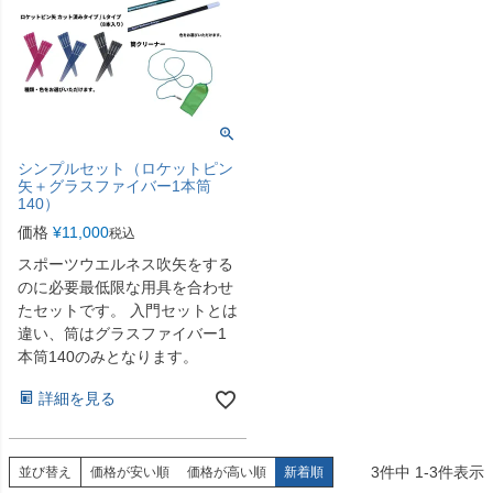
シンプルセット（ロケットピン
矢＋グラスファイバー1本筒
140）
価格
¥
11,000
税込
スポーツウエルネス吹矢をする
のに必要最低限な用具を合わせ
たセットです。 入門セットとは
違い、筒はグラスファイバー1
本筒140のみとなります。
詳細を見る
3
件中
1
-
3
件表示
並び替え
価格が安い順
価格が高い順
新着順