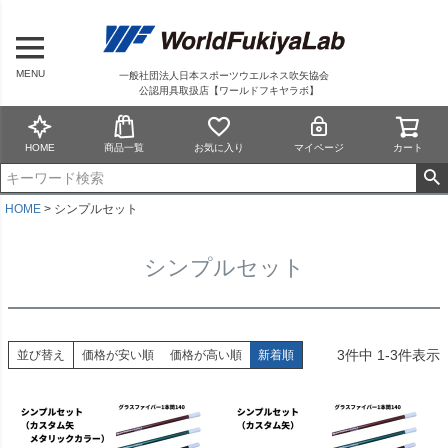
MENU
一般社団法人日本スポーツウエルネス吹矢協会
公認用具取扱店【ワールドフキヤラボ】
HOME
商品一覧
お気に入り
マイページ
カート
HOME
シンプルセット
シンプルセット
3
件中
1
-
3
件表示
並び替え
価格が安い順
価格が高い順
新着順