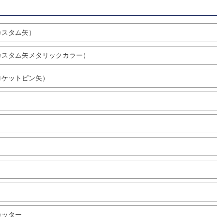
リ
カスタム矢）
カスタム矢メタリックカラー）
ロケットピン矢）
ト
カッター