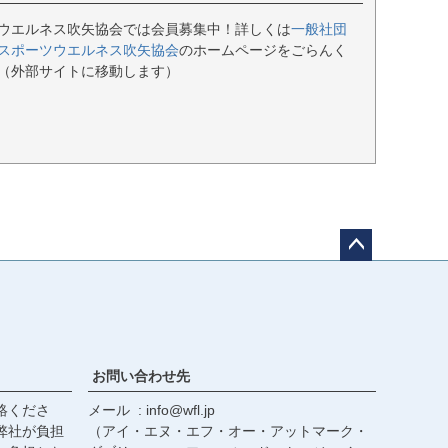
ウエルネス吹矢協会では会員募集中！詳しくは
一般社団
スポーツウエルネス吹矢協会
のホームページをごらんく
（外部サイトに移動します）
ペー
ジト
ップ
へ
お問い合わせ先
絡くださ
メール
info@wfl.jp
弊社が負担
（アイ・エヌ・エフ・オー・アットマーク・