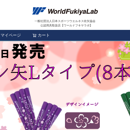
一般社団法人日本スポーツウエルネス吹矢協会
公認用具取扱店【ワールドフキヤラボ】
マイページ
カート
検索