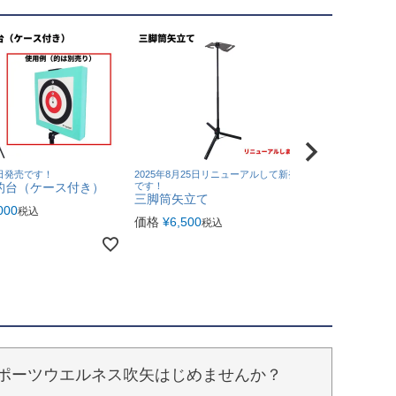
1日発売です！
2025年8月25日リニューアルして新発売
練習用中心的
的台（ケース付き）
です！
り）
三脚筒矢立て
000
税込
価格
¥
1,100
価格
¥
6,500
税込
ポーツウエルネス吹矢はじめませんか？