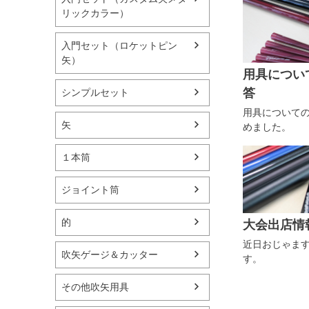
リックカラー）
入門セット（ロケットピン
矢）
用具につい
答
シンプルセット
用具について
矢
めました。
１本筒
ジョイント筒
的
大会出店情
近日おじゃま
吹矢ゲージ＆カッター
す。
その他吹矢用具