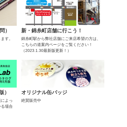
問）
新・錦糸町店舗に行こう！
します。
錦糸町駅から弊社店舗にご来店希望の方は、
こちらの道案内ページをご覧ください！
（2023.1.30最新版更新！）
月版）
オリジナル缶バッジ
境によっ
絶賛販売中
かる場合