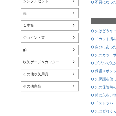
シンプルセット
Q.不要になっ
矢
１本筒
Q.矢はどうや
ジョイント筒
Q.「カット済
Q.自分にあっ
的
Q.矢のカット
吹矢ゲージ＆カッター
Q.ダブルで矢
Q.保護スポン
その他吹矢用具
Q.矢保護を使
その他商品
Q.矢の保管時
Q.筒に矢をい
Q.「ストッパ
Q.矢はどれく