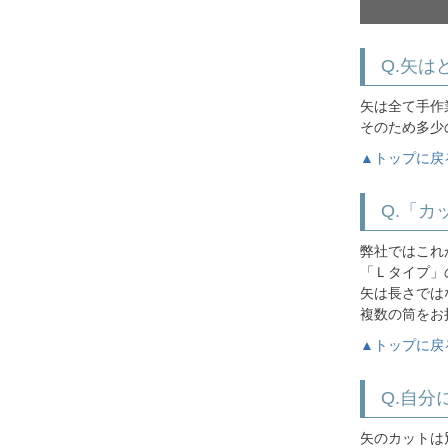
Q.矢
矢は全て手作
そのため多少
▲トップに戻
Q.「
弊社ではこれ
「Ｌタイプ」
矢は長さでは
複数の筒をお
▲トップに戻
Q.自
矢のカットは