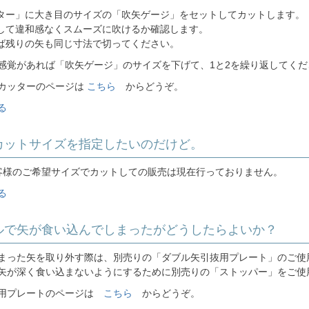
ッター」に大き目のサイズの「吹矢ゲージ」をセットしてカットします。
をして違和感なくスムーズに吹けるか確認します。
れば残りの矢も同じ寸法で切ってください。
感覚があれば「吹矢ゲージ」のサイズを下げて、1と2を繰り返してくだ
カッターのページは
こちら
からどうぞ。
る
のカットサイズを指定したいのだけど。
客様のご希望サイズでカットしての販売は現在行っておりません。
る
ブルで矢が食い込んでしまったがどうしたらよいか？
まった矢を取り外す際は、別売りの「ダブル矢引抜用プレート」のご使
矢が深く食い込まないようにするために別売りの「ストッパー」をご使
抜用プレートのページは
こちら
からどうぞ。