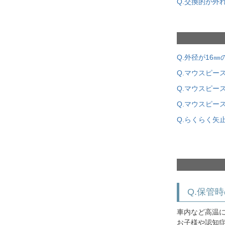
Q.交換的が外
Q.外径が16
Q.マウスピー
Q.マウスピー
Q.マウスピー
Q.らくらく矢
Q.保管
車内など高温
お子様や認知