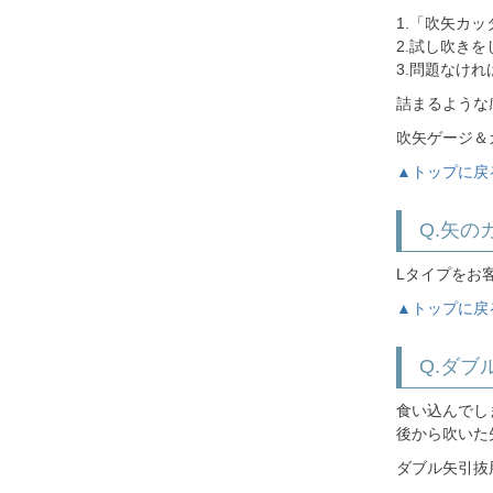
1.「吹矢カ
2.試し吹き
3.問題なけ
詰まるような
吹矢ゲージ＆
▲トップに戻
Q.矢
Lタイプをお
▲トップに戻
Q.ダ
食い込んでし
後から吹いた
ダブル矢引