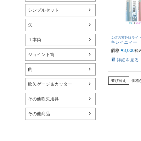
シンプルセット
矢
２灯の紫外線ライ
１本筒
キレイニィー
価格
¥
3,000
税
ジョイント筒
詳細を見る
的
並び替え
価格
吹矢ゲージ＆カッター
その他吹矢用具
その他商品