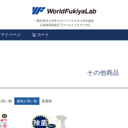
一般社団法人日本スポーツウエルネス吹矢協会
公認用具取扱店【ワールドフキヤラボ】
マイページ
カート
検索
その他商品
が安い順
価格が高い順
新着順