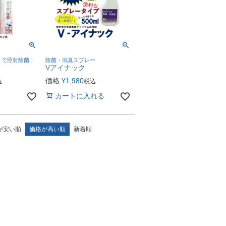
トで照射除菌！
除菌・消臭スプレー
Vアイナック
価格
¥
1,980
込
税込
カートに入れる
が安い順
価格が高い順
新着順