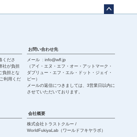
ペー
ジト
ップ
へ
お問い合わせ先
絡くださ
メール
info@wfl.jp
弊社が負担
（アイ・エヌ・エフ・オー・アットマーク・
ご負担とな
ダブリュー・エフ・エル・ドット・ジェイ・
ご利用くだ
ピー）
メールの返信につきましては、3営業日以内に
させていただいております。
会社概要
株式会社トラストクルー /
WorldFukiyaLab（ワールドフキヤラボ）