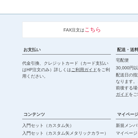
こちら
FAX注文は
お支払い
配送・送
宅配便
代金引換、クレジットカード（カード支払い
30,000
はHP注文のみ）詳しくは
ご利用ガイド
をご利
配送日の指
用ください。
なります。
前後する場
ガイド
をご
コンテンツ
マイペー
入門セット（カスタム矢）
新規メンバ
入門セット（カスタム矢メタリックカラー）
マイページ