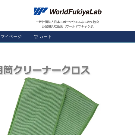
一般社団法人日本スポーツウエルネス吹矢協会
公認用具取扱店【ワールドフキヤラボ】
マイページ
カート
検索