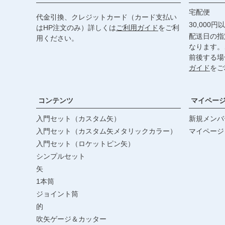
宅配便
代金引換、クレジットカード（カード支払い
30,000
はHP注文のみ）詳しくは
ご利用ガイド
をご利
配送日の指
用ください。
なります。
前後する場
ガイド
をご
コンテンツ
マイペー
入門セット（カスタム矢）
新規メンバ
入門セット（カスタム矢メタリックカラー）
マイページ
入門セット（ロケットピン矢）
シンプルセット
矢
1本筒
ジョイント筒
的
吹矢ゲージ＆カッター