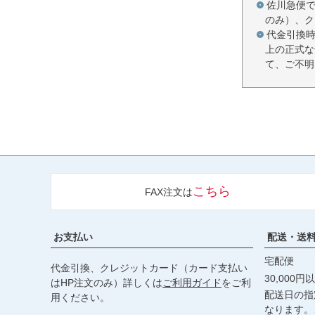
佐川急便
のみ）、ク
代金引換
上の正式な
て、ご不明
こちら
FAX注文は
お支払い
配送・送
宅配便
代金引換、クレジットカード（カード支払い
30,000
はHP注文のみ）詳しくは
ご利用ガイド
をご利
配送日の指
用ください。
なります。