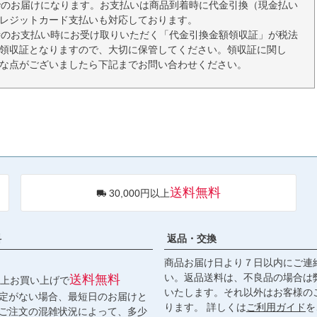
でのお届けになります。お支払いは商品到着時に代金引換（現金払い
レジットカード支払いも対応しております。
時のお支払い時にお受け取りいただく「代金引換金額領収証」が税法
領収証となりますので、大切に保管してください。領収証に関し
な点がございましたら下記までお問い合わせください。
送料無料
30,000円以上
料
返品・交換
商品お届け日より７日以内にご連
い。返品送料は、不良品の場合は
送料無料
円以上お買い上げで
いたします。それ以外はお客様の
定がない場合、最短日のお届けと
ります。 詳しくは
ご利用ガイド
を
ご注文の混雑状況によって、多少