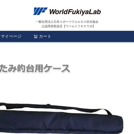
一般社団法人日本スポーツウエルネス吹矢協会
公認用具取扱店【ワールドフキヤラボ】
マイページ
カート
検索