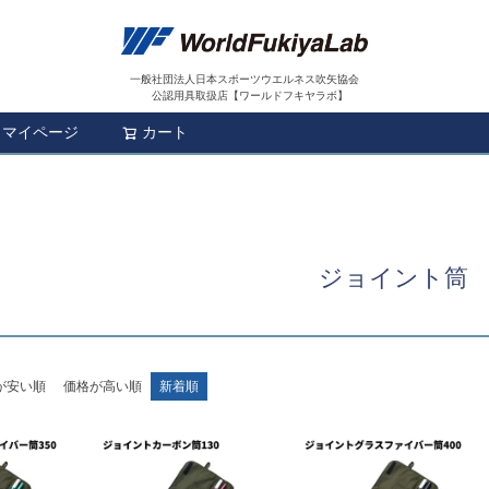
一般社団法人日本スポーツウエルネス吹矢協会
公認用具取扱店【ワールドフキヤラボ】
マイページ
カート
検索
ジョイント筒
が安い順
価格が高い順
新着順