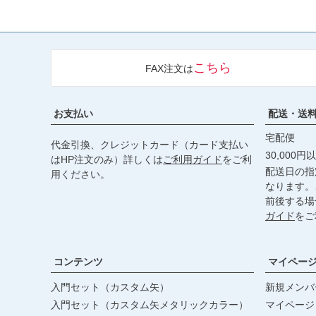
こちら
FAX注文は
お支払い
配送・送
宅配便
代金引換、クレジットカード（カード支払い
30,000
はHP注文のみ）詳しくは
ご利用ガイド
をご利
配送日の指
用ください。
なります。
前後する場
ガイド
をご
コンテンツ
マイペー
入門セット（カスタム矢）
新規メンバ
入門セット（カスタム矢メタリックカラー）
マイページ