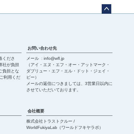
ペー
ジト
ップ
へ
お問い合わせ先
絡くださ
メール
info@wfl.jp
弊社が負担
（アイ・エヌ・エフ・オー・アットマーク・
ご負担とな
ダブリュー・エフ・エル・ドット・ジェイ・
ご利用くだ
ピー）
メールの返信につきましては、3営業日以内に
させていただいております。
会社概要
株式会社トラストクルー /
WorldFukiyaLab（ワールドフキヤラボ）