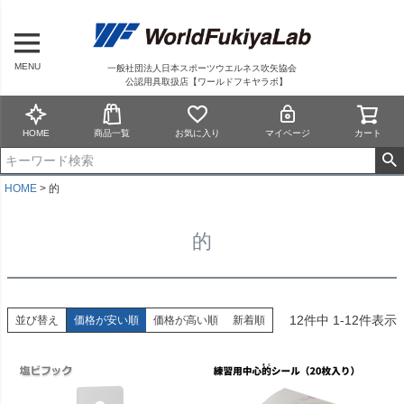
MENU
一般社団法人日本スポーツウエルネス吹矢協会
公認用具取扱店【ワールドフキヤラボ】
HOME
商品一覧
お気に入り
マイページ
カート
HOME
的
的
12
件中
1
-
12
件表示
並び替え
価格が安い順
価格が高い順
新着順