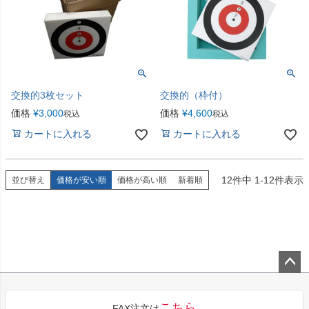
交換的3枚セット
交換的（枠付）
価格
¥
3,000
価格
¥
4,600
税込
税込
カートに入れる
カートに入れる
12
件中
1
-
12
件表示
並び替え
価格が安い順
価格が高い順
新着順
ペー
ジト
こちら
FAX注文は